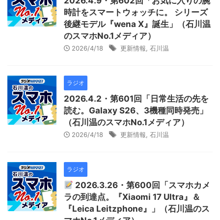
2026.4.9・第602回「お気に入りの腕
時計をスマートウォッチに。 シリーズ
後継モデル『wena X』誕生」（石川温
のスマホNo.1メディア）
2026/4/18
更新情報
,
石川温
ラジオ
2026.4.2・第601回「日常生活の先を
読む。Galaxy S26、3機種同時発売」
（石川温のスマホNo.1メディア）
2026/4/18
更新情報
,
石川温
ラジオ
2026.3.26・第600回「スマホカメ
ラの到達点。『Xiaomi 17 Ultra』＆
『Leica Leitzphone』」（石川温のス