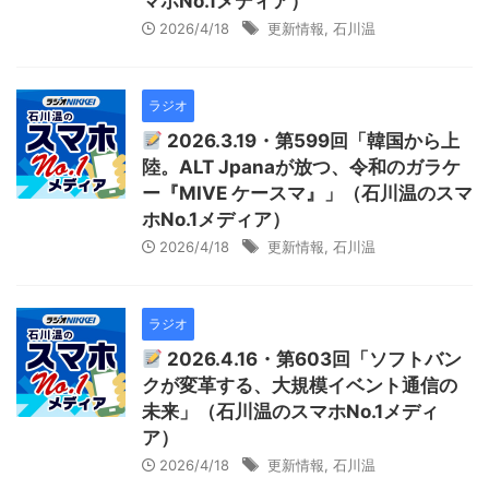
マホNo.1メディア）
2026/4/18
更新情報
,
石川温
ラジオ
2026.3.19・第599回「韓国から上
陸。ALT Jpanaが放つ、令和のガラケ
ー『MIVE ケースマ』」（石川温のスマ
ホNo.1メディア）
2026/4/18
更新情報
,
石川温
ラジオ
2026.4.16・第603回「ソフトバン
クが変革する、大規模イベント通信の
未来」（石川温のスマホNo.1メディ
ア）
2026/4/18
更新情報
,
石川温