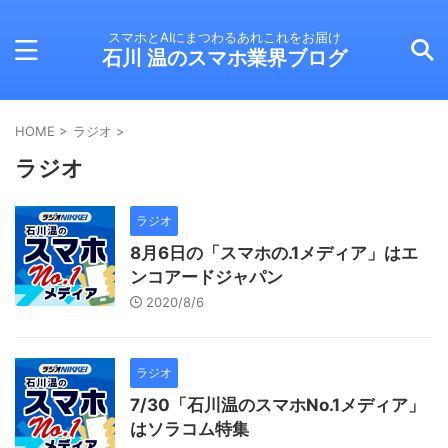
スマホとAIにまつわるあれこれをお届け
石川 温のスマホ業界ブログ
HOME
>
ラジオ
>
ラジオ
ラジオ
8月6日の「スマホの.1メディア」はエ
ンコアードジャパン
2020/8/6
ラジオ
7/30「石川温のスマホNo.1メディア」
はソラコム特集