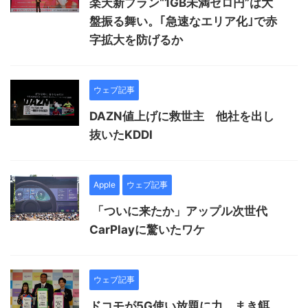
楽天新プラン“1GB未満ゼロ円”は大
盤振る舞い。｢急速なエリア化｣で赤
字拡大を防げるか
ウェブ記事
DAZN値上げに救世主 他社を出し
抜いたKDDI
Apple
ウェブ記事
「ついに来たか」アップル次世代
CarPlayに驚いたワケ
ウェブ記事
ドコモが5G使い放題に力 まき餌