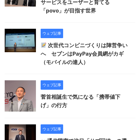
サービスをユーザーと育てる
「povo」が目指す世界
ウェブ記事
次世代コンビニづくりは陣営争い
へ セブンはPayPay会員網がカギ
（モバイルの達人）
ウェブ記事
菅首相誕生で気になる「携帯値下
げ」の行方
ウェブ記事