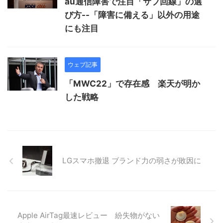
au通信障害で注目「サブ回線」の選
び方--「障害に備える」以外の用途
にも注目
ウェブ記事
「MWC22」で存在感 楽天が明か
した戦略
LGスマホ撤退 ブランド力の弱さが敗因に
Apple AirTag最速レビュー 紛失物がない