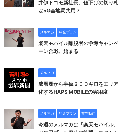
井伊ドコモ新社長、値下げの切り札
は5G基地局共用？
メルマガ
料金プラン
楽天モバイル離脱者の争奪キャンペ
ーン合戦、始まる
メルマガ
成層圏から半径２００キロをエリア
化するHAPS MOBILEの実用度
メルマガ
料金プラン
業界動向
今週のメルマガは「楽天モバイル、