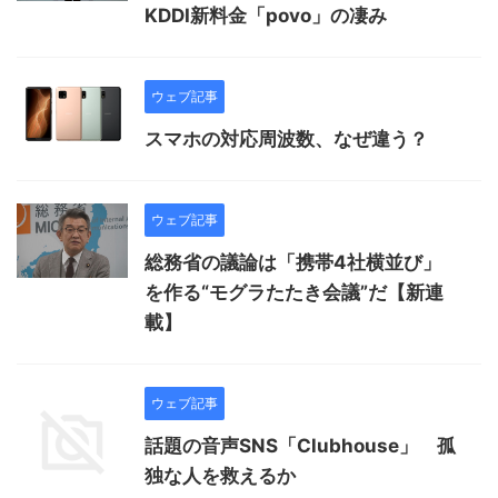
KDDI新料金「povo」の凄み
ウェブ記事
スマホの対応周波数、なぜ違う？
ウェブ記事
総務省の議論は「携帯4社横並び」
を作る“モグラたたき会議”だ【新連
載】
ウェブ記事
話題の音声SNS「Clubhouse」 孤
独な人を救えるか