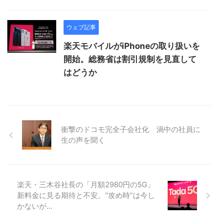
ウェブ記事
楽天モバイルがiPhoneの取り扱いを
開始。総務省は割引規制を見直して
はどうか
衝撃のドコモ完全子会社化 渦中の社員に
生の声を聞く
楽天・三木谷社長の「月額2980円の5G」
新料金に見る期待と不安。“攻め時”は今し
かないが...