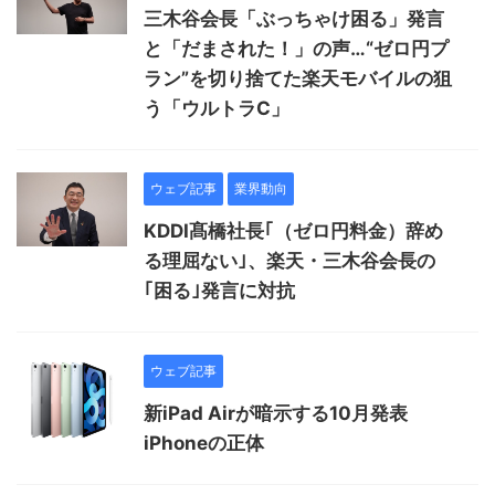
三木谷会長「ぶっちゃけ困る」発言
と「だまされた！」の声…“ゼロ円プ
ラン”を切り捨てた楽天モバイルの狙
う「ウルトラC」
ウェブ記事
業界動向
KDDI髙橋社長｢（ゼロ円料金）辞め
る理屈ない｣、楽天・三木谷会長の
｢困る｣発言に対抗
ウェブ記事
新iPad Airが暗示する10月発表
iPhoneの正体