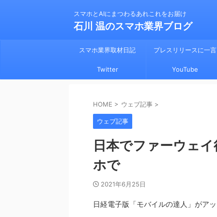
スマホとAIにまつわるあれこれをお届け
石川 温のスマホ業界ブログ
スマホ業界取材日記
プレスリリースに一言
Twitter
YouTube
HOME
>
ウェブ記事
>
ウェブ記事
日本でファーウェイ
ホで
2021年6月25日
日経電子版「モバイルの達人」がアッ