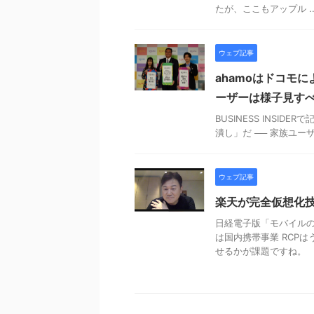
たが、ここもアップル ..
ウェブ記事
ahamoはドコモに
ーザーは様子見す
BUSINESS INSI
潰し」だ ── 家族ユ
ウェブ記事
楽天が完全仮想化
日経電子版「モバイルの
は国内携帯事業 RCP
せるかが課題ですね。