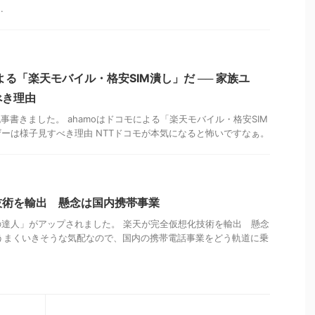
.
よる「楽天モバイル・格安SIM潰し」だ ── 家族ユ
べき理由
DERで記事書きました。 ahamoはドコモによる「楽天モバイル・格安SIM
ーザーは様子見すべき理由 NTTドコモが本気になると怖いですなぁ。
技術を輸出 懸念は国内携帯事業
達人」がアップされました。 楽天が完全仮想化技術を輸出 懸念
はうまくいきそうな気配なので、国内の携帯電話事業をどう軌道に乗