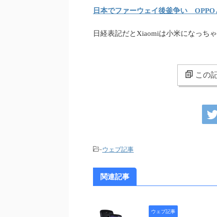
日本でファーウェイ後釜争い OPP
日経表記だとXiaomiは小米になっ
この記
-
ウェブ記事
関連記事
ウェブ記事