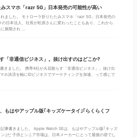
みスマホ「razr 5G」日本発売の可能性が高い
れました。 モトローラ折りたたみスマホ「razr 5G」日本発売の
ラの日本法人、社長が松原さんに変わったこともあり、これから
展開され ...
す「非通信ビジネス」。抜け出すのはどこか?
derで記事書きました。 携帯4社が火花散らす「非通信ビジネス」。抜け出
スマホ決済を軸にIDビジネスでマーケティングを加速、って感じで
h SEは、もはやアップル版｢キッズケータイ｣｢らくらくフ
事書きました。 Apple Watch SEは、もはやアップル版｢キッズ
ォン｣だ 子供とシニア市場は、日本メーカーにとって最後の砦でし