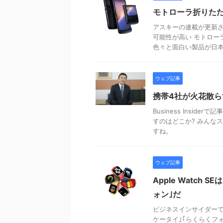
モトローラ折りたた
アスキーの連載が更新さ
可能性が高い モトロー
色々と面白い製品が日本に
ウェブ記事
携帯4社が火花散ら
Business Insi
すのはどこか? みんな
すね。
ウェブ記事
Apple Watc
ォン｣だ
ビジネスインサイダーで記
ケータイ｣｢らくらくフ