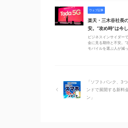
ウェブ記事
楽天・三木谷社長の
安。“攻め時”は今し
ビジネスインサイダーで
金に見る期待と不安。“攻
モバイルを選ぶ人が減って
「ソフトバンク、3
ンドで展開する新料
ン」