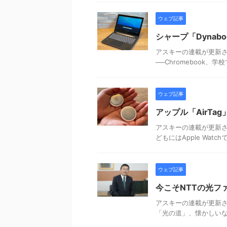
ウェブ記事
シャープ「Dynab
アスキーの連載が更新され
──Chromebook、学
ウェブ記事
アップル「AirT
アスキーの連載が更新され
どもにはApple Watch
ウェブ記事
今こそNTTの光フ
アスキーの連載が更新さ
「光の道」、懐かしい