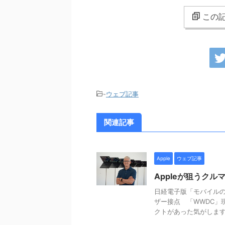
この記
-
ウェブ記事
関連記事
Apple
ウェブ記事
Appleが狙うク
日経電子版「モバイルの
ザー接点 「WWDC」現
クトがあった気がします .