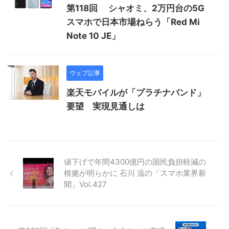
第118回 シャオミ、2万円台の5G
スマホで日本市場ねらう「Red Mi
Note 10 JE」
ウェブ記事
楽天モバイルが「プラチナバンド」
要望 実現見通しは
値下げで年間4300億円の国民負担軽減の
根拠が明らかに 石川 温の「スマホ業界新
聞」Vol.427