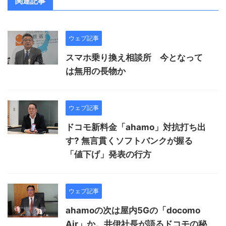
関連記事
ウェブ記事
スマホ乗り換え相談所 今となって
は無用の長物か
ウェブ記事
ドコモ新料金「ahamo」対抗打ち出
す? 無言貫くソフトバンクが握る
「値下げ」発表の行方
ウェブ記事
ahamoの次は屋内5Gの「docomo
Air」か。井伊社長が語るドコモの秘