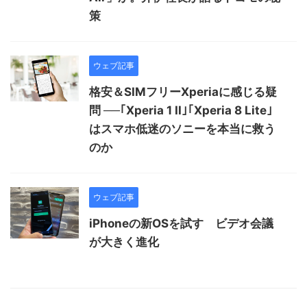
策
ウェブ記事
格安＆SIMフリーXperiaに感じる疑
問 ──｢Xperia 1 II｣｢Xperia 8 Lite｣
はスマホ低迷のソニーを本当に救う
のか
ウェブ記事
iPhoneの新OSを試す ビデオ会議
が大きく進化