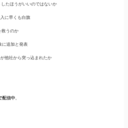
シカトしたほうがいいのではないか
投入に早くも白旗
Oを救うのか
対象に追加と発表
第2世代）が他社から突っ込まれたか
で配信中
。