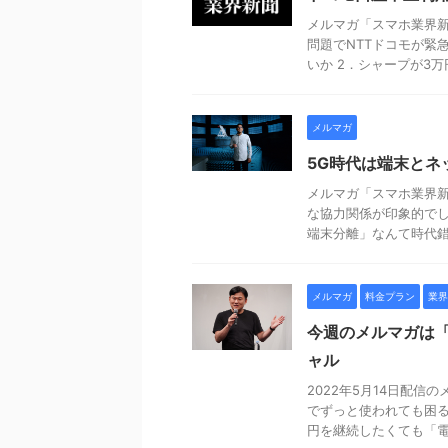
メルマガ「スマホ業界新聞
問題でNTTドコモが緊
いか 2．シャープが3万円 
メルマガ
5G時代は端末とネ
メルマガ「スマホ業界新
な協力関係が印象的でし
端末分離」なんて時代錯誤
メルマガ
料金プラン
業界
今週のメルマガは
ャル
2022年5月14日配信
でずっと使われても困る
円を継続したくても「電気 