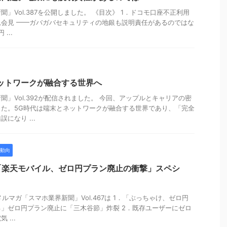
」Vol.387を公開しました。 《目次》 1．ドコモ口座不正利用
急会見 ━━ガバガバセキュリティの地銀も説明責任があるのではな
...
ットワークが融合する世界へ
聞」Vol.392が配信されました。 今回、アップルとキャリアの密
た。5G時代は端末とネットワークが融合する世界であり、「完全
になり ...
動向
「楽天モバイル、ゼロ円プラン廃止の衝撃」スペシ
のメルマガ「スマホ業界新聞」Vol.467は 1．「ぶっちゃけ、ゼロ円
」ゼロ円プラン廃止に「三木谷節」炸裂 2．既存ユーザーにゼロ
...