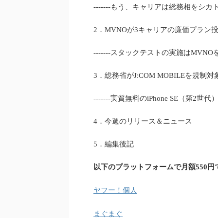
-------もう、キャリアは総務相を
2．MVNOが3キャリアの廉価プラン
-------スタックテストの実施はMVN
3．総務省がJ:COM MOBILEを規制
-------実質無料のiPhone SE（
4．今週のリリース＆ニュース
5．編集後記
以下のプラットフォームで月額550円
ヤフー！個人
まぐまぐ