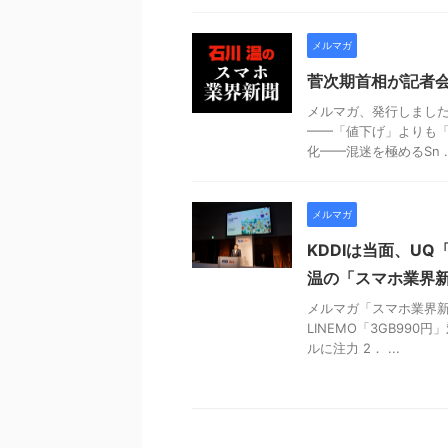
メルマガ
菅次期首相が記者
メルマガ、発行しました
━━「値下げ」よりも「5
化━━混迷を極めるSn ..
メルマガ
KDDIは当面、UQ
温の「スマホ業界新聞
メルマガ「スマホ業界新聞
LINEMO「3GB990
ルに注力 2． ...