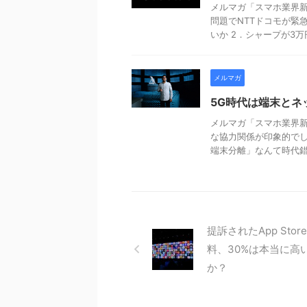
メルマガ「スマホ業界新聞
問題でNTTドコモが緊
いか 2．シャープが3万円 
メルマガ
5G時代は端末とネ
メルマガ「スマホ業界新
な協力関係が印象的でし
端末分離」なんて時代錯誤
提訴されたApp Stor
料、30%は本当に高
か？