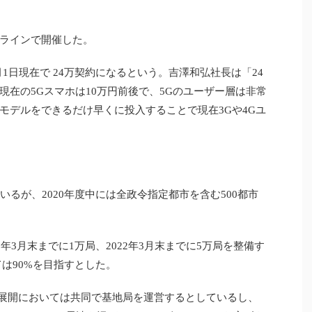
オンラインで開催した。
1日現在で 24万契約になるという。吉澤和弘社長は「24
在の5Gスマホは10万円前後で、5Gのユーザー層は非常
モデルをできるだけ早くに投入することで現在3Gや4Gユ
るが、2020年度中には全政令指定都市を含む500都市
年3月末までに1万局、2022年3月末までに5万局を整備す
は90%を目指すとした。
方展開においては共同で基地局を運営するとしているし、