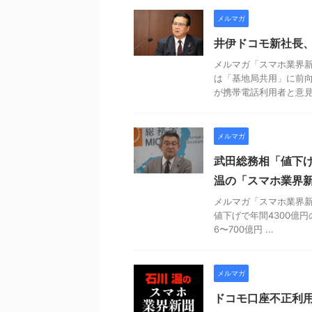
メルマガ
井伊ドコモ新社長、
メルマガ「スマホ業界新聞
は「基地局共用」に前
が携帯電話利用者と意見交
メルマガ
武田総務相「値下げ
温の「スマホ業界新聞
メルマガ「スマホ業界新聞
値下げで年間4300億円
6〜700億円 ...
メルマガ
ドコモ口座不正利