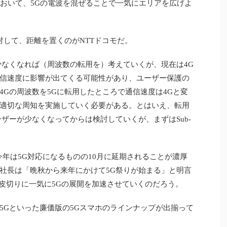
において、5Gの電波を混ぜることで一気にエリアを広げよ
対して、距離を置くのがNTTドコモだ。
なくなれば（周波数の転用を）考えていくが、現在は4G
信速度に影響が出てくる可能性があり、ユーザー保護の
4Gの周波数を5Gに転用したところで通信速度は4Gと変
適切な周知を実施していく必要がある。とはいえ、転用
ザーが少なくなってからは検討していくが、まずはSub-
、今年は5G対応になるものの10月に延期されることが濃厚
社長は「晩秋から来年にかけて5G祭りが始まる」と明言
eを皮切りに一気に5Gの展開を加速させていくのだろう。
l 4a 5Gといった廉価版の5Gスマホのラインナップが出揃って