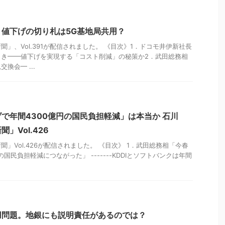
値下げの切り札は5G基地局共用？
」、Vol.391が配信されました。 《目次》1．ドコモ井伊新社長
向き━━値下げを実現する「コスト削減」の秘策か2．武田総務相
換会━ ...
で年間4300億円の国民負担軽減」は本当か 石川
」Vol.426
」Vol.426が配信されました。 《目次》 1．武田総務相「今春
の国民負担軽減につながった」 -------KDDIとソフトバンクは年間
用問題。地銀にも説明責任があるのでは？