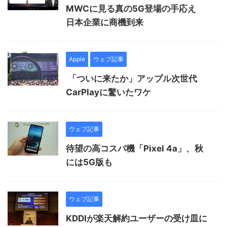
MWCに見る真の5G登場の手応え
日本企業に商機到来
Apple
ウェブ記事
「ついに来たか」アップル次世代
CarPlayに驚いたワケ
ウェブ記事
待望の高コスパ機「Pixel 4a」、秋
には5G版も
ウェブ記事
KDDIが楽天解約ユーザーの受け皿に