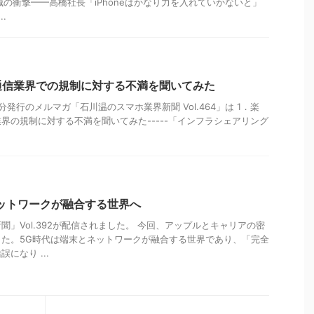
減の衝撃━━高橋社長「iPhoneはかなり力を入れていかないと」
.
通信業界での規制に対する不満を聞いてみた
30分発行のメルマガ「石川温のスマホ業界新聞 Vol.464」は 1．楽
界の規制に対する不満を聞いてみた-----「インフラシェアリング
ットワークが融合する世界へ
聞」Vol.392が配信されました。 今回、アップルとキャリアの密
た。5G時代は端末とネットワークが融合する世界であり、「完全
になり ...