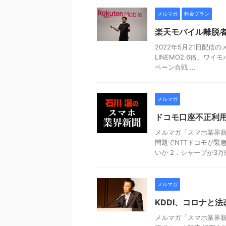
メルマガ
料金プラン
楽天モバイル離脱
2022年5月21日配信のメ
LINEMO2.6倍、ワイ
ペーン合戦 ...
メルマガ
ドコモ口座不正利
メルマガ「スマホ業界新聞
問題でNTTドコモが緊
いか 2．シャープが3万円 
メルマガ
KDDI、コロナと
メルマガ「スマホ業界新聞