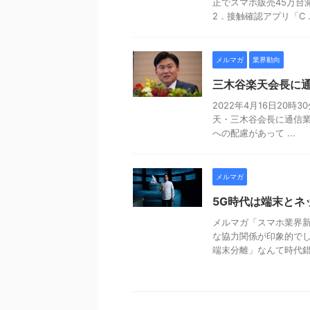
正でスマホ販売45万台
2．接触確認アプリ「C ..
メルマガ
業界動向
三木谷楽天会長に
2022年4月16日20時
天・三木谷会長に通信業
への配慮があって ...
メルマガ
5G時代は端末とネ
メルマガ「スマホ業界新
な協力関係が印象的でし
端末分離」なんて時代錯誤