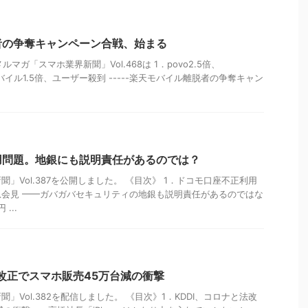
者の争奪キャンペーン合戦、始まる
ルマガ「スマホ業界新聞」Vol.468は 1．povo2.5倍、
モバイル1.5倍、ユーザー殺到 -----楽天モバイル離脱者の争奪キャン
用問題。地銀にも説明責任があるのでは？
」Vol.387を公開しました。 《目次》 1．ドコモ口座不正利用
急会見 ━━ガバガバセキュリティの地銀も説明責任があるのではな
...
法改正でスマホ販売45万台減の衝撃
」Vol.382を配信しました。 《目次》1．KDDI、コロナと法改