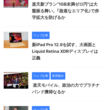
楽天新プラン“1GB未満ゼロ円”は大
盤振る舞い。｢急速なエリア化｣で赤
字拡大を防げるか
ウェブ記事
新iPad Pro 12.9を試す、大画面と
Liquid Retina XDRディスプレイは
正義
ウェブ記事
業界動向
楽天モバイル、政治の力でプラチナ
バンド獲得なるか
ウェブ記事