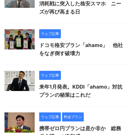
消耗戦に突入した格安スマホ ニー
ズが再び高まる日
ウェブ記事
ドコモ格安プラン「ahamo」 他社
をなぎ倒す破壊力
ウェブ記事
来年1月発表。KDDI「ahamo」対抗
プランの秘策はこれだ
ウェブ記事
料金プラン
携帯ゼロ円プランは是か非か 総務