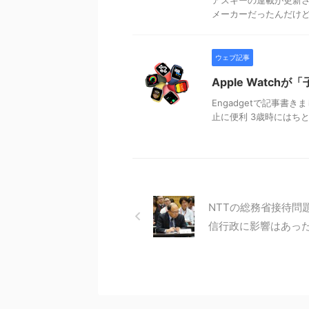
メーカーだったんだけ
ウェブ記事
Apple Watc
Engadgetで記事書き
止に便利 3歳時にはち
NTTの総務省接待問
信行政に影響はあっ