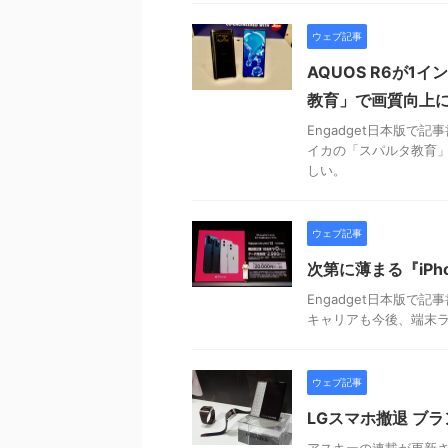
ウェブ記事
AQUOS R6が
教育」で画質向上
Engadget日本版で
イカの「スパルタ教育」
しい。
ウェブ記事
次第に薄まる『iP
Engadget日本版で
キャリアも今後、端末
ウェブ記事
LGスマホ撤退 ブ
アスキーの連載が更新さ