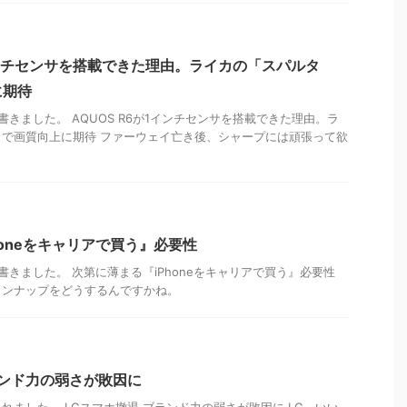
1インチセンサを搭載できた理由。ライカの「スパルタ
に期待
記事書きました。 AQUOS R6が1インチセンサを搭載できた理由。ラ
で画質向上に期待 ファーウェイ亡き後、シャープには頑張って欲
honeをキャリアで買う』必要性
記事書きました。 次第に薄まる『iPhoneをキャリアで買う』必要性
ランナップをどうするんですかね。
ランド力の弱さが敗因に
れました。 LGスマホ撤退 ブランド力の弱さが敗因に LG、いい