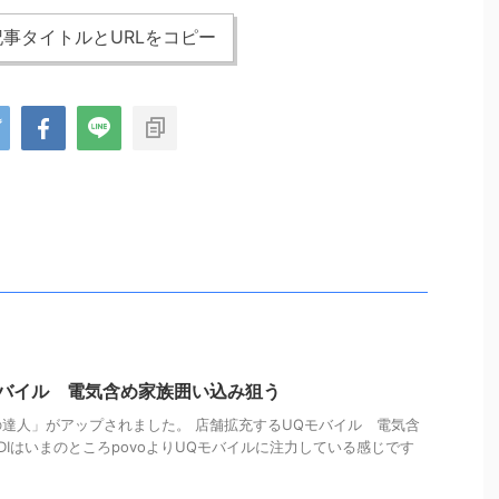
事タイトルとURLをコピー
モバイル 電気含め家族囲い込み狙う
達人」がアップされました。 店舗拡充するUQモバイル 電気含
DIはいまのところpovoよりUQモバイルに注力している感じです