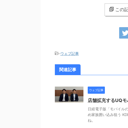
この記
-
ウェブ記事
関連記事
ウェブ記事
店舗拡充するUQ
日経電子版「モバイルの
め家族囲い込み狙う KD
ね。