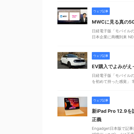
ウェブ記事
MWCに見る真の5
日経電子版「モバイルの
日本企業に商機到来 N
ウェブ記事
EV購入でよみがえ
日経電子版「モバイルの
を初めて持った感覚」 
ウェブ記事
新iPad Pro 12.
正義
Engadget日本版で記事書