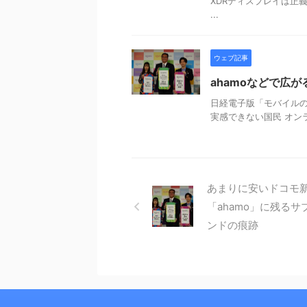
XDRディスプレイは正
...
ウェブ記事
ahamoなどで広
日経電子版「モバイルの
実感できない国民 オン
あまりに安いドコモ
「ahamo」に残るサ
ンドの痕跡