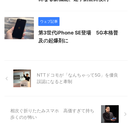
ウェブ記事
第3世代iPhone SE登場 5G本格普
及の起爆剤に
NTTドコモが「なんちゃって5G」を優良
誤認になると牽制
相次ぐ折りたたみスマホ 高価すぎて持ち
歩くのが怖い