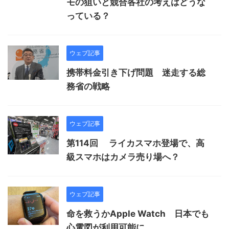
モの狙いと競合各社の考えはどうな
っている？
ウェブ記事
携帯料金引き下げ問題 迷走する総
務省の戦略
ウェブ記事
第114回 ライカスマホ登場で、高
級スマホはカメラ売り場へ？
ウェブ記事
命を救うかApple Watch 日本でも
心電図が利用可能に