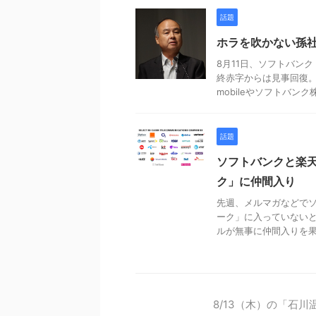
話題
ホラを吹かない孫
8月11日、ソフトバンク
終赤字からは見事回復。
mobileやソフトバンク株な
話題
ソフトバンクと楽
ク」に仲間入り
先週、メルマガなどでソ
ーク」に入っていないと
ルが無事に仲間入りを果た
8/13（木）の「石川