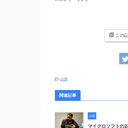
この記
-
話題
関連記事
話題
マイクロソフトの2画面