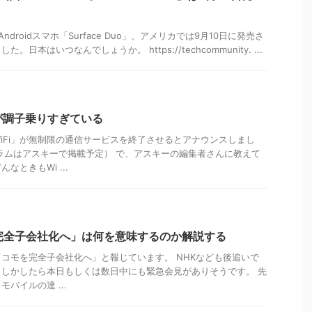
droidスマホ「Surface Duo」、アメリカでは9月10日に発売さ
日本はいつなんでしょうか。 https://techcommunity. ...
広告が調子乗りすぎている
iFi」が無制限の通信サービスを終了させるとアナウンスしまし
ラムはアスキーで掲載予定） で、アスキーの編集者さんに教えて
なときもWi ...
完全子会社化へ」は何を意味するのか解説する
ドコモを完全子会社化へ」と報じています。 NHKなども後追いで
しかしたら本日もしくは数日中にも緊急会見がありそうです。 先
バイルの達 ...