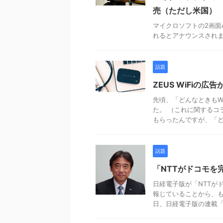
売（ただし米国）
マイクロソフトの2画面An
れるとアナウンスされました。
話題
ZEUS WiFiの
先頃、「どんなときもW
た。 （これに関するコ
もらったんですが、「どん
話題
「NTTがドコモを
日経電子版が「NTTが
報じていることから、も
日、日経電子版の連載「モ