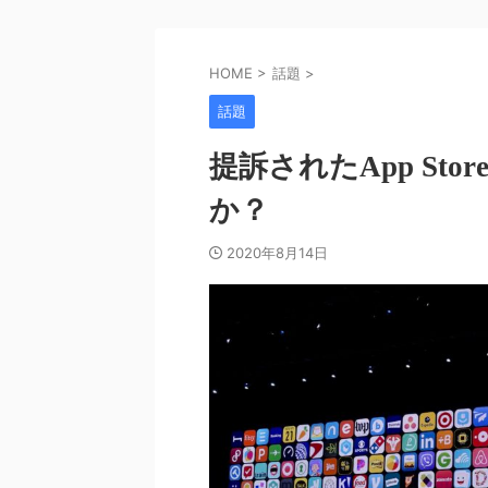
HOME
>
話題
>
話題
提訴されたApp St
か？
2020年8月14日