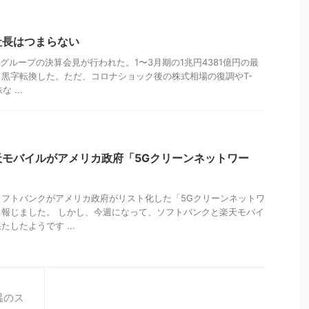
社長はつまらない
 グループの決算会見が行われた。1〜3月期の1兆円4381億円の最
黒字転換した。ただ、コロナショック後の株式相場の復調やT-
 ...
天モバイルがアメリカ政府「5Gクリーンネットワー
フトバンクがアメリカ政府がリスト化した「5Gクリーンネットワ
報じました。 しかし、今週になって、ソフトバンクと楽天モバイ
したようです ...
温のス