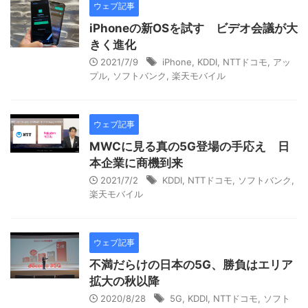
ウェブ記事
iPhoneの新OSを試す ビデオ会議が大
きく進化
2021/7/9
iPhone
,
KDDI
,
NTTドコモ
,
アッ
プル
,
ソフトバンク
,
楽天モバイル
ウェブ記事
MWCに見る真の5G登場の手応え 日
本企業に商機到来
2021/7/2
KDDI
,
NTTドコモ
,
ソフトバンク
,
楽天モバイル
ウェブ記事
不満だらけの日本の5G、勝負はエリア
拡大の秋以降
2020/8/28
5G
,
KDDI
,
NTTドコモ
,
ソフト