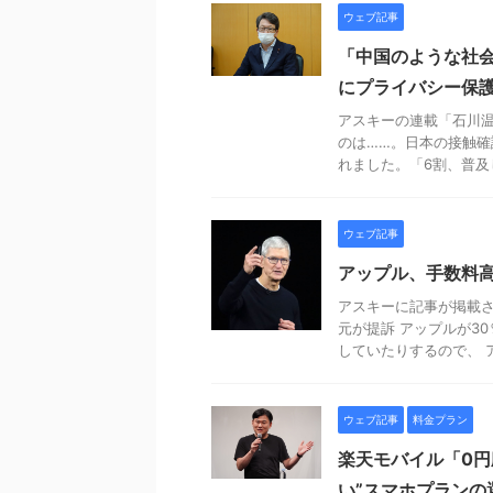
ウェブ記事
「中国のような社
にプライバシー保
アスキーの連載「石川温
のは……。日本の接触
れました。「6割、普及し
ウェブ記事
アップル、手数料高
アスキーに記事が掲載さ
元が提訴 アップルが3
していたりするので、 ア
ウェブ記事
料金プラン
楽天モバイル「0円
い”スマホプランの