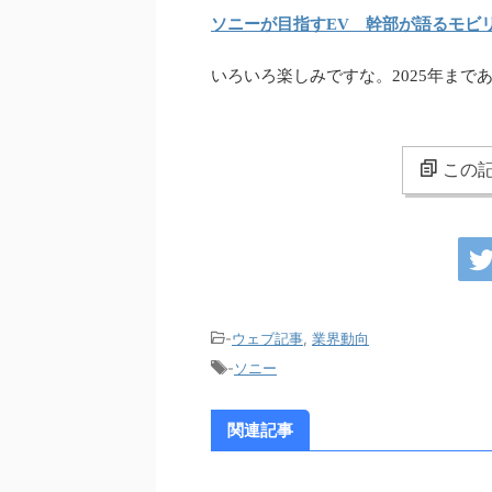
ソニーが目指すEV 幹部が語るモビ
いろいろ楽しみですな。2025年まで
この記
-
ウェブ記事
,
業界動向
-
ソニー
関連記事