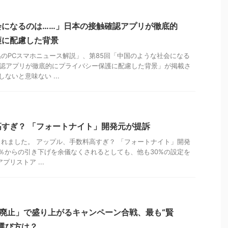
会になるのは……」日本の接触確認アプリが徹底的
護に配慮した背景
のPCスマホニュース解説」、第85回「中国のような社会になる
確認アプリが徹底的にプライバシー保護に配慮した背景」が掲載さ
ないと意味ない ...
すぎ？ 「フォートナイト」開発元が提訴
れました。 アップル、手数料高すぎ？ 「フォートナイト」開発
0％からの引き下げを余儀なくされるとしても、他も30%の設定を
プリストア ...
廃止」で盛り上がるキャンペーン合戦、最も“賢
選び方は？