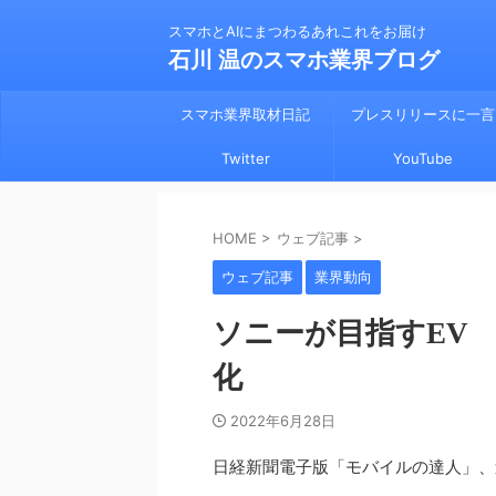
スマホとAIにまつわるあれこれをお届け
石川 温のスマホ業界ブログ
スマホ業界取材日記
プレスリリースに一言
Twitter
YouTube
HOME
>
ウェブ記事
>
ウェブ記事
業界動向
ソニーが目指すEV
化
2022年6月28日
日経新聞電子版「モバイルの達人」、