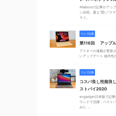
Allaboutの記事が
ン合戦、最も“賢い”ス
そう。
ウェブ記事
第116回 アップル
アスキーの連載が更新され
いアップデート 操作性
ウェブ記事
コスパ良し性能良しの
ストバイ2020
engadget日本版で記
ウンドで活躍：ベストバイ2
みた ...