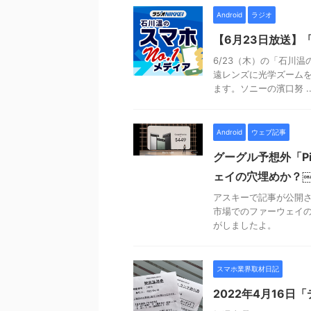
Android
ラジオ
【6月23日放送】「
6/23（木）の「石川温の
遠レンズに光学ズーム
ます。ソニーの濱口努 ..
Android
ウェブ記事
グーグル予想外「P
ェイの穴埋めか？
アスキーで記事が公開さ
市場でのファーウェイの
がしましたよ。
スマホ業界取材日記
2022年4月16日