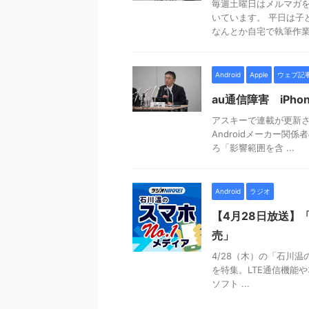
毎週土曜日はメルマガ
いています。 平日は子
なんとか自宅で執筆作業が
Android
Apple
ウェブ記
au通信障害 iPho
アスキーで連載が更新され
Androidメーカー関
ろ「影響範囲を含 ...
Android
ラジオ
【4月28日放送】「
売」
4/28（木）の「石川温のス
を特集。LTE通信機能
ソフト ...