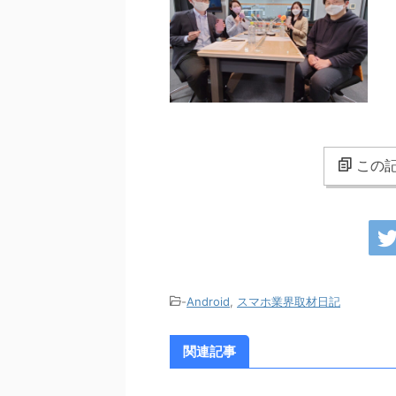
この記
-
Android
,
スマホ業界取材日記
関連記事