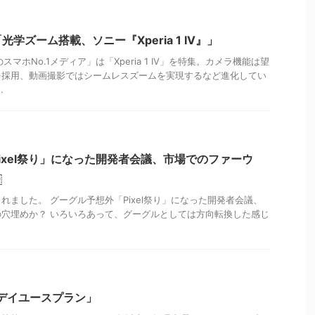
光学ズーム搭載、ソニー『Xperia 1 IV』」
スマホNo.1メディア」は「Xperia 1 IV」を特集。カメラ機能は望
を採用、動画撮影ではシームレスズームを実現するなど進化してい
.
ixel祭り」になった開発者会議、市場でのファーウ
￼
れました。 グーグル予想外「Pixel祭り」になった開発者会議、
穴埋めか？ いろいろあって、グーグルとしては方向転換した感じ
「デイユースプラン」