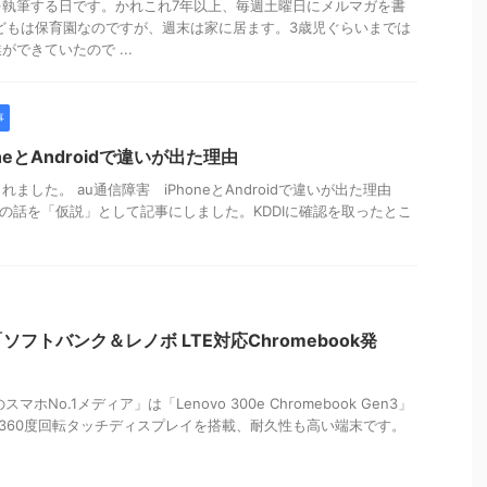
を執筆する日です。かれこれ7年以上、毎週土曜日にメルマガを書
どもは保育園なのですが、週末は家に居ます。3歳児ぐらいまでは
できていたので ...
事
neとAndroidで違いが出た理由
ました。 au通信障害 iPhoneとAndroidで違いが出た理由
係者の話を「仮説」として記事にしました。KDDIに確認を取ったとこ
ソフトバンク＆レノボ LTE対応Chromebook発
マホNo.1メディア」は「Lenovo 300e Chromebook Gen3」
や360度回転タッチディスプレイを搭載、耐久性も高い端末です。