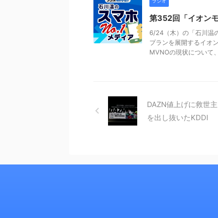
ラジオ
第352回「イオン
6/24（木）の「石川
プランを展開するイオ
MVNOの現状について、イ
DAZN値上げに救世
を出し抜いたKDDI