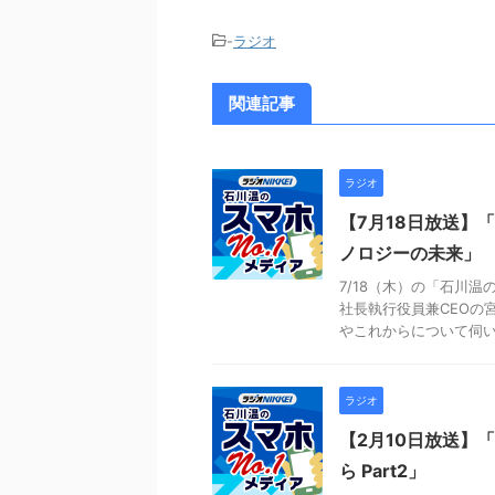
-
ラジオ
関連記事
ラジオ
【7月18日放送】
ノロジーの未来」
7/18（木）の「石川温
社長執行役員兼CEOの
やこれからについて伺
ラジオ
【2月10日放送】「
ら Part2」