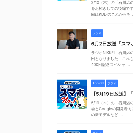
2/10（木）の「石川温
をお招きしての後編です
回はKDDIのこれからを ..
ラジオ
6月2日放送「スマ
ラジオNIKKEI「石川温
回となりました。これ
400回記念スペシャ ...
Android
ラジオ
【5月19日放送】「
5/19（木）の「石川温
会とGoogleの開発者
の新モデルなど ...