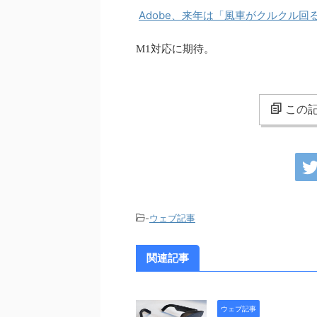
Adobe、来年は「風車がクルクル回
M1対応に期待。
この記
-
ウェブ記事
関連記事
ウェブ記事