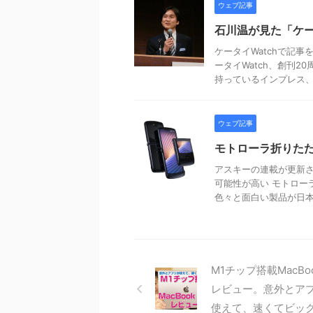
ウェブ記事
石川温が見た「ケー
ケータイWatchで記事
ータイWatch、創刊
持っているインプレス、さ 
ウェブ記事
モトローラ折りたた
アスキーの連載が更新さ
可能性が高い モトロー
色々と面白い製品が日本に
M1チップ搭載MacBoo
レビュー。意外とア
使えて、速くてビッ