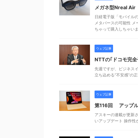
メガネ型Nreal 
日経電子版「モバイルの達
メタバースの可能性 メ
ちゃって購入しちゃい
ウェブ記事
NTTの｢ドコモ完
先週ですが、ビジネスイ
立ち込める“不安感”の
ウェブ記事
第116回 アップル
アスキーの連載が更新され
いアップデート 操作性