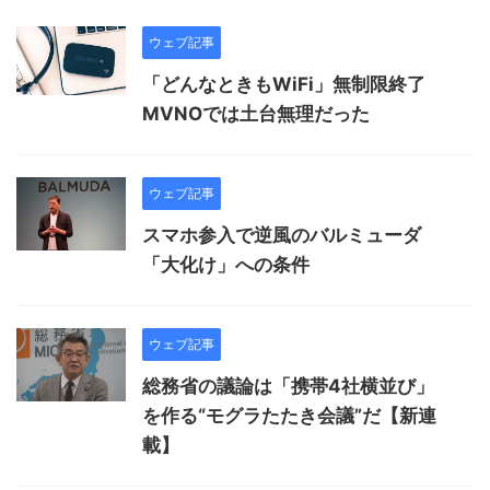
ウェブ記事
「どんなときもWiFi」無制限終了
MVNOでは土台無理だった
ウェブ記事
スマホ参入で逆風のバルミューダ
「大化け」への条件
ウェブ記事
総務省の議論は「携帯4社横並び」
を作る“モグラたたき会議”だ【新連
載】