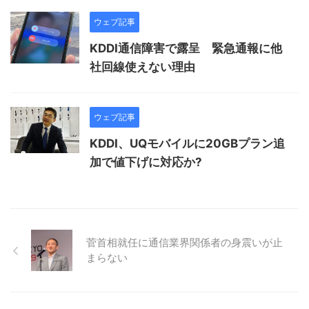
ウェブ記事
KDDI通信障害で露呈 緊急通報に他
社回線使えない理由
ウェブ記事
KDDI、UQモバイルに20GBプラン追
加で値下げに対応か?
菅首相就任に通信業界関係者の身震いが止
まらない