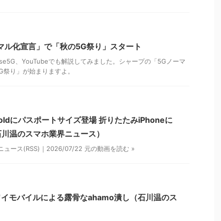
マル化宣言」で「秋の5G祭り」スタート
nse5G、YouTubeでも解説してみました。シャープの「5Gノーマ
G祭り」が始まりますよ。
Z Foldにパスポートサイズ登場 折りたたみiPhoneに
石川温のスマホ業界ニュース）
ス(RSS)｜2026/07/22 元の動画を読む »
イモバイルによる露骨なahamo潰し（石川温のス
）