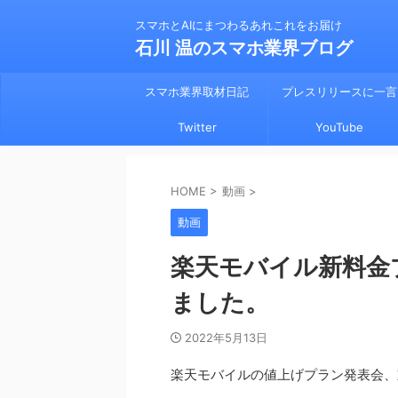
スマホとAIにまつわるあれこれをお届け
石川 温のスマホ業界ブログ
スマホ業界取材日記
プレスリリースに一言
Twitter
YouTube
HOME
>
動画
>
動画
楽天モバイル新料金
ました。
2022年5月13日
楽天モバイルの値上げプラン発表会、