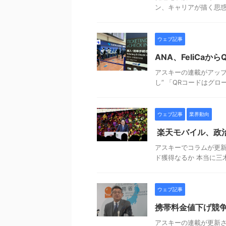
ン、キャリアが描く思惑
ウェブ記事
ANA、FeliCa
アスキーの連載がアップさ
し” 「QRコードはグロ
ウェブ記事
業界動向
楽天モバイル、政
アスキーでコラムが更新
ド獲得なるか 本当に三
ウェブ記事
携帯料金値下げ競
アスキーの連載が更新さ