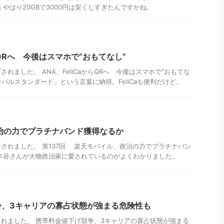
 やはり20GBで3000円は安くしすぎたんですかね。
からQRへ 今後はスマホで“おもてなし”
れました。 ANA、FeliCaからQRへ 今後はスマホで“おもてな
ーバルスタンダード」という言葉に納得。FeliCaも便利だけど。
治の力でプラチナバンド獲得なるか
されました。 第137回 楽天モバイル、政治の力でプラチナバン
木谷さんが大物政治家に愛されているのがよくわかりました。
争、3キャリアの寡占状態が強まる危険性も
れました。 携帯料金値下げ競争、3キャリアの寡占状態が強まる