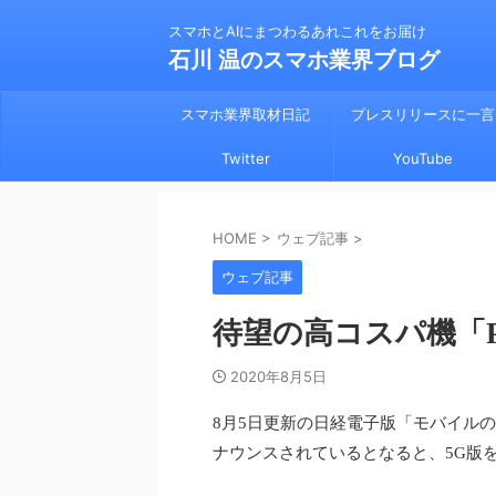
スマホとAIにまつわるあれこれをお届け
石川 温のスマホ業界ブログ
スマホ業界取材日記
プレスリリースに一言
Twitter
YouTube
HOME
>
ウェブ記事
>
ウェブ記事
待望の高コスパ機「Pi
2020年8月5日
8月5日更新の日経電子版「モバイルの達
ナウンスされているとなると、5G版