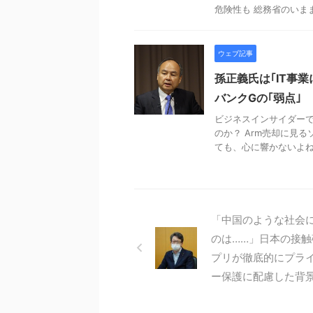
危険性も 総務省のいま
ウェブ記事
孫正義氏は｢IT事
バンクGの｢弱点｣
ビジネスインサイダーで
のか？ Arm売却に見
ても、心に響かないよ
「中国のような社会
のは……」日本の接触
プリが徹底的にプラ
ー保護に配慮した背