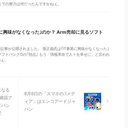
までの努力は何だったんですかねぇ。
業に興味がなくなった｣のか？ Arm売却に見るソフト
記事が公開されました。 孫正義氏は｢IT事業に興味がなくなった｣
るソフトバンクGの｢弱点｣ もう「情報革命で人々を幸せに」と言われ
ねぇ。
になる
8月6日の「スマホの.1メデ
確認ア
ィア」はエンコアードジャ
イバシ
パン
景